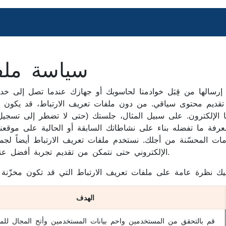
المنتدى
تواصل معنا
Help
Jobs
المدونة
سياسة ملف
سالها من قِبَل خوادمنا لحاسوبك أو جهازك عندما تصل إلى خدما
يم محتوى سياقي. من دون ملفات تعريف الارتباط، قد يكون استخد
رفة ما تفضله بناء على نشاطاتك السابقة أو الحالية على موقعنا 
مات المحسّنة من أجلك. نستخدم ملفات تعريف الارتباط أيضاً لجمع
الإلكتروني حتى نتمكن من تقديم تجربة أفضل عند استخدام الموقع وأدوات محسّنة في المستقبل.
الهدف
قم بالتحقق من المستخدمين واحم بيانات المستخدمين وأتح المجال للمو