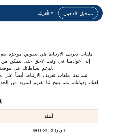
تسجيل الدخول
الْعَرَبيّة
ملفات تعريف الارتباط هي نصوص موجزة يتم إر
إلى خوادمنا في وقت لاحق حتى نتمكن من تقد
لدعم نشاطاتك في موقعنا الإلكترون. على سبيل المثال، جلستك (حتى لا تضطر إلى تسجيل الدخول مرة ثانية) أو عربة التسوق الخاصة بك.
تساعدنا ملفات تعريف الارتباط أيضاً على مع
لغتك ودولتك، مما يتيح لنا تقديم المزيد من الخد
إليك نظرة عامة على ملفات تعريف الارتباط التي قد تكون مخزّنة في جهازك عندما تقوم بزيارة موقعنا الإلكتروني:
أمثلة
session_id (أودو)